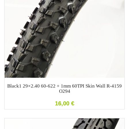
Black1 29×2.40 60-622 + 1mm 60TPI Skin Wall R-4159
O294
16,00
€