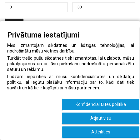
FILTRS
Privātuma iestatījumi
Cena:
0.00 EUR
—
30.00 EUR
Mēs izmantojam sīkdatnes un līdzīgas tehnoloģijas, lai
nodrošinātu mūsu vietnes darbību.
Turklāt trešo pušu sīkdatnes tiek izmantotas, lai uzlabotu mūsu
pakalpojumus un ar jūsu piekrišanu nodrošinātu personalizētu
saturu un reklāmu.
KONTAKTI
Lūdzam iepazīties ar mūsu konfidencialitātes un sīkdatņu
politiku, lai iegūtu plašāku informāciju par to, kādi dati tiek
savākti un kā tie ir kopīgoti ar mūsu partneriem.
Е-pasts:
info@sporta-preces.lv
Konfidencialitātes politika
Zvaniet mums! : +371 25366446
Atļaut visu
DALIES SOC.TĪKLOS
Atteikties