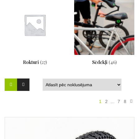
Rokturi
(27)
Sēdekļi
(46)
1
2
…
7
8