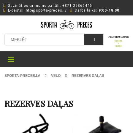
Sazināties ar mums pa tālr: +371 25366446
Е-pasts: info@sporta-preces.lv
Darba laiks:
9:00-18:00
PIRKUMU GROZS
0 prece
-
0,00
€
Toggle
navigation
SPORTA-PRECES.LV
VELO
REZERVES DAĻAS
REZERVES DAĻAS