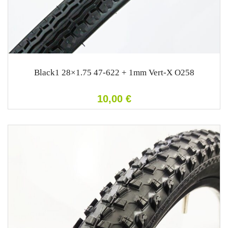
Black1 28×1.75 47-622 + 1mm Vert-X O258
10,00
€