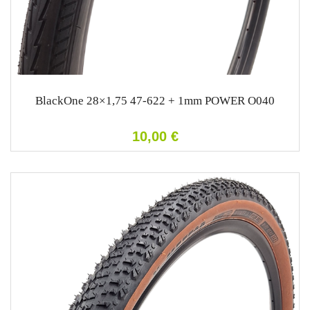
BlackOne 28×1,75 47-622 + 1mm POWER O040
10,00
€