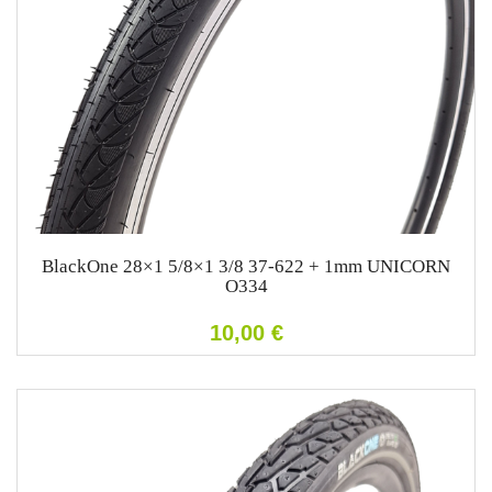
BlackOne 28×1 5/8×1 3/8 37-622 + 1mm UNICORN
O334
10,00
€