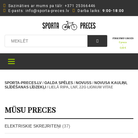
Sazināties ar mums pa tālr: +371 25366446
Е-pasts: info@sporta-preces.lv
Darba laiks:
9:00-18:00
PIRKUMU GROZS
0 prece
-
0,00
€
Toggle
navigation
SPORTA-PRECES.LV
/
GALDA SPĒLES
/
NOVUSS
/
NOVUSA KAULIŅI,
SLĪDĒŠANAS LĪDZEKĻI
/ LIELĀ RIPA, LNF, 22G LIGNUM VITAE
MŪSU PRECES
ELEKTRISKIE SKREJRITEŅI
(37)