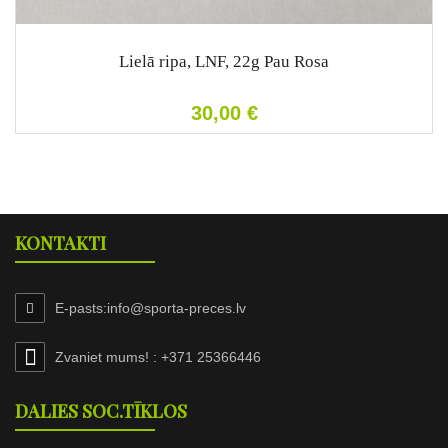
Lielā ripa, LNF, 22g Pau Rosa
30,00
€
KONTAKTI
Е-pasts:
info@sporta-preces.lv
Zvaniet mums! : +371 25366446
DALIES SOC.TĪKLOS