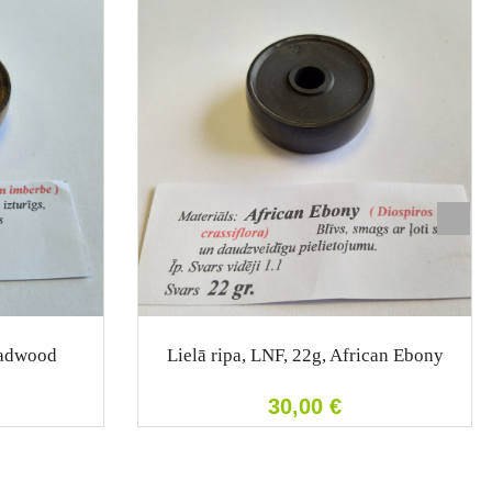
eadwood
Lielā ripa, LNF, 22g, African Ebony
30,00
€