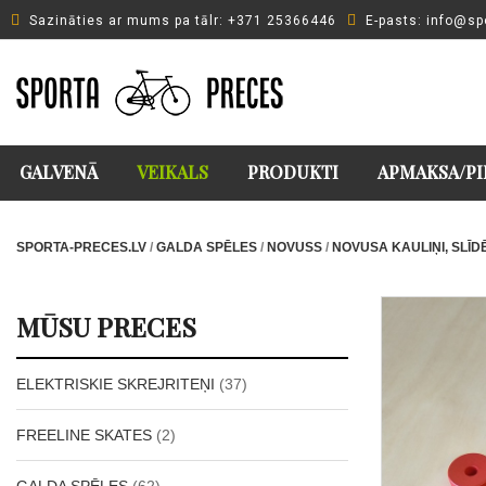
Sazināties ar mums pa tālr: +371 25366446
Е-pasts: info@sp
GALVENĀ
VEIKALS
PRODUKTI
APMAKSA/PI
SPORTA-PRECES.LV
/
GALDA SPĒLES
/
NOVUSS
/
NOVUSA KAULIŅI, SLĪD
MŪSU PRECES
ELEKTRISKIE SKREJRITEŅI
(37)
FREELINE SKATES
(2)