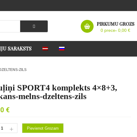
PIRKUMU GROZS
0 prece
-
0,00
€
JU SARAKSTS
DZELTENS-ZILS
ļiņi SPORT4 komplekts 4×8+3,
kans-melns-dzeltens-zils
00
€
Pievienot Grozam