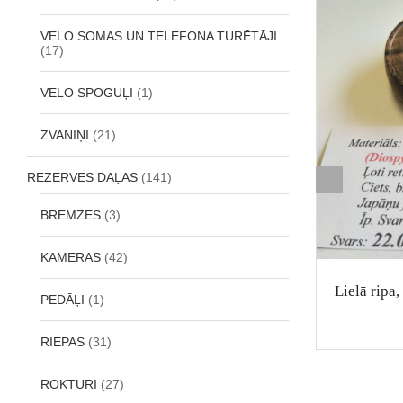
VELO SOMAS UN TELEFONA TURĒTĀJI
(17)
VELO SPOGUĻI
(1)
ZVANIŅI
(21)
REZERVES DAĻAS
(141)
BREMZES
(3)
KAMERAS
(42)
Lielā ripa, bērza, melna
Lielā ripa
PEDĀĻI
(1)
2,50
€
RIEPAS
(31)
ROKTURI
(27)