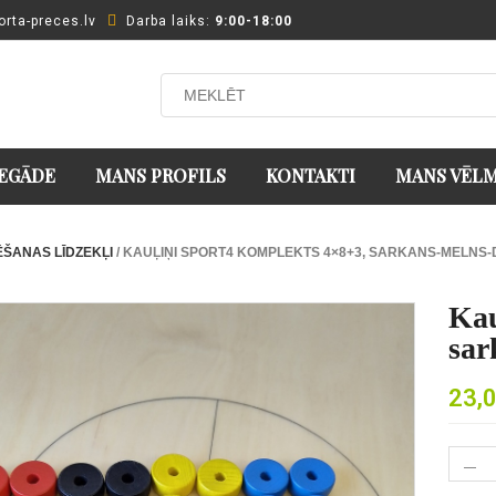
orta-preces.lv
Darba laiks:
9:00-18:00
EGĀDE
MANS PROFILS
KONTAKTI
MANS VĒLM
ĒŠANAS LĪDZEKĻI
/ KAUĻIŅI SPORT4 KOMPLEKTS 4×8+3, SARKANS-MELNS-
Kau
sar
23,