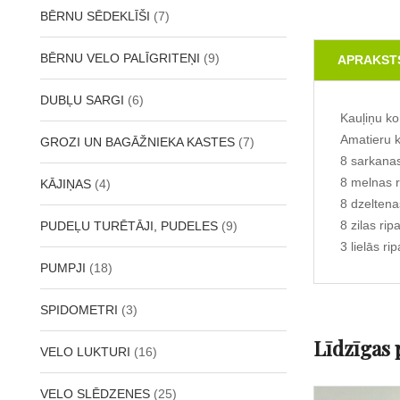
BĒRNU SĒDEKLĪŠI
(7)
BĒRNU VELO PALĪGRITEŅI
(9)
APRAKST
DUBĻU SARGI
(6)
Kauļiņu k
Amatieru k
GROZI UN BAGĀŽNIEKA KASTES
(7)
8 sarkanas
8 melnas r
KĀJIŅAS
(4)
8 dzeltena
8 zilas rip
PUDEĻU TURĒTĀJI, PUDELES
(9)
3 lielās rip
PUMPJI
(18)
SPIDOMETRI
(3)
Līdzīgas 
VELO LUKTURI
(16)
VELO SLĒDZENES
(25)