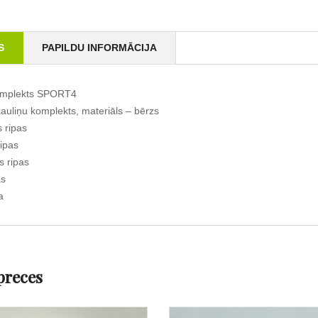
S
PAPILDU INFORMĀCIJA
omplekts SPORT4
auliņu komplekts, materiāls – bērzs
 ripas
ipas
s ripas
as
a
preces