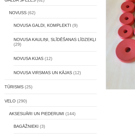
GALDA SPĒLES
(62)
NOVUSS
(62)
NOVUSA GALDI, KOMPLEKTI
(9)
NOVUSA KAULIŅI, SLĪDĒŠANAS LĪDZEKĻI
(29)
NOVUSA KIJAS
(12)
NOVUSA VIRSMAS UN KĀJAS
(12)
TŪRISMS
(25)
VELO
(290)
AKSESUĀRI UN PIEDERUMI
(144)
BAGĀŽNIEKI
(3)