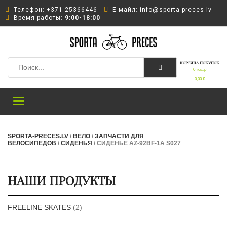
Телефон: +371 25366446
Е-майл: info@sporta-preces.lv
Время работы:
9:00-18:00
КОРЗИНА ПОКУПОК
0 товар
-
0,00
€
Toggle
navigation
SPORTA-PRECES.LV
/
ВЕЛО
/
ЗАПЧАСТИ ДЛЯ
ВЕЛОСИПЕДОВ
/
СИДЕНЬЯ
/ СИДЕНЬЕ AZ-92BF-1A S027
НАШИ ПРОДУКТЫ
FREELINE SKATES
(2)