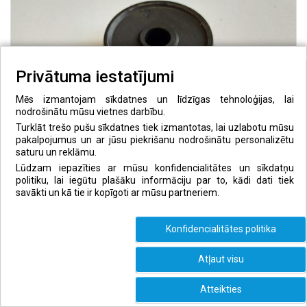
Privātuma iestatījumi
Mēs izmantojam sīkdatnes un līdzīgas tehnoloģijas, lai
nodrošinātu mūsu vietnes darbību.
Turklāt trešo pušu sīkdatnes tiek izmantotas, lai uzlabotu mūsu
pakalpojumus un ar jūsu piekrišanu nodrošinātu personalizētu
saturu un reklāmu.
Lūdzam iepazīties ar mūsu konfidencialitātes un sīkdatņu
politiku, lai iegūtu plašāku informāciju par to, kādi dati tiek
savākti un kā tie ir kopīgoti ar mūsu partneriem.
Konfidencialitātes politika
Atļaut visu
Lielā ripa, LNF, 22g, African Ebony
Atteikties
30,00
€