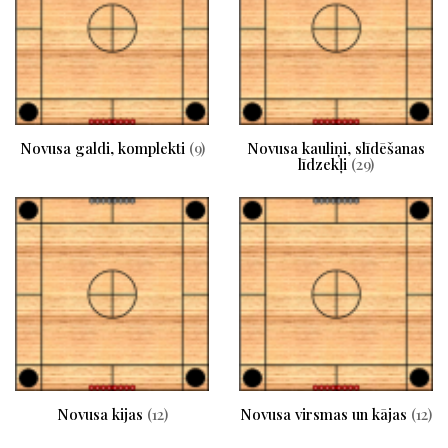
Novusa galdi, komplekti
(9)
Novusa kauliņi, slīdēšanas
līdzekļi
(29)
Novusa kijas
(12)
Novusa virsmas un kājas
(12)