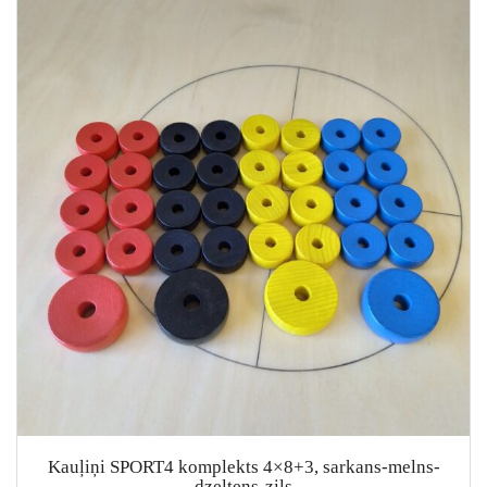
Kauļiņi SPORT4 komplekts 4×8+3, sarkans-melns-
dzeltens-zils