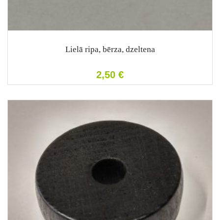
Lielā ripa, bērza, dzeltena
2,50
€